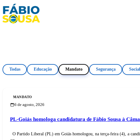
Início
/
Notícias
/
Mandato
Mandato
Início
Propostas
3 notícias encontradas
Biografia
Todas
Educação
Mandato
Segurança
Socia
Galeria
FAQ
MANDATO
6 de agosto, 2026
Contato
PL-Goiás homologa candidatura de Fábio Sousa à Câma
O Partido Liberal (PL) em Goiás homologou, na terça-feira (4), a candi