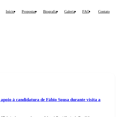
Início
Propostas
Biografia
Galeria
FAQ
Contato
 apoio à candidatura de Fábio Sousa durante visita a