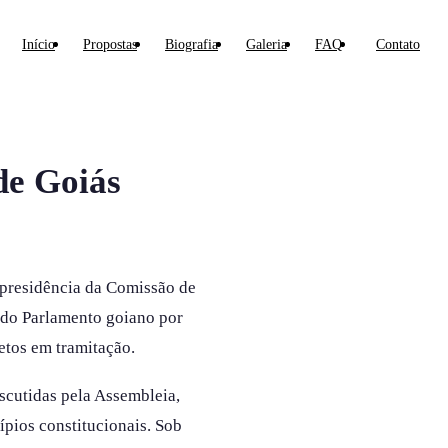
Início
Propostas
Biografia
Galeria
FAQ
Contato
de Goiás
 presidência da Comissão de
 do Parlamento goiano por
jetos em tramitação.
iscutidas pela Assembleia,
ípios constitucionais. Sob