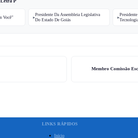
 Letra P
Presidente Da Assembleia Legislativa
President
m Você”
Do Estado De Goiás
Tecnologi
Membro Comissão Esc
LINKS RÁPIDOS
Início