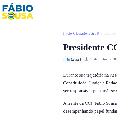
Início
›
Glossário
›
Letra P
›
Presidente
Início
Presidente CC
Propostas
Biografia
🗓 21 de junho de 20
Letra P
Galeria
Durante sua trajetória na As
FAQ
Constituição, Justiça e Red
Contato
ser responsável pela análise 
À frente da CCJ, Fábio Sousa
desempenhando papel fundamen