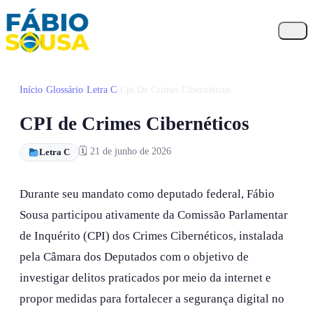
Início
›
Glossário
›
Letra C
›
Cpi De Crimes Cibernéticos
Início
CPI de Crimes Cibernéticos
Propostas
Biografia
🗓 21 de junho de 2026
Letra C
Galeria
Durante seu mandato como deputado federal, Fábio
FAQ
Sousa participou ativamente da Comissão Parlamentar
de Inquérito (CPI) dos Crimes Cibernéticos, instalada
Contato
pela Câmara dos Deputados com o objetivo de
investigar delitos praticados por meio da internet e
propor medidas para fortalecer a segurança digital no