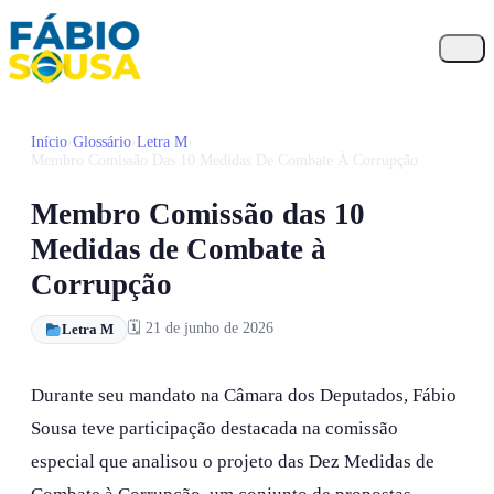
Início
›
Glossário
›
Letra M
›
Início
Membro Comissão Das 10 Medidas De Combate À Corrupção
Propostas
Membro Comissão das 10
Biografia
Medidas de Combate à
Corrupção
Galeria
🗓 21 de junho de 2026
Letra M
FAQ
Contato
Durante seu mandato na Câmara dos Deputados, Fábio
Sousa teve participação destacada na comissão
especial que analisou o projeto das Dez Medidas de