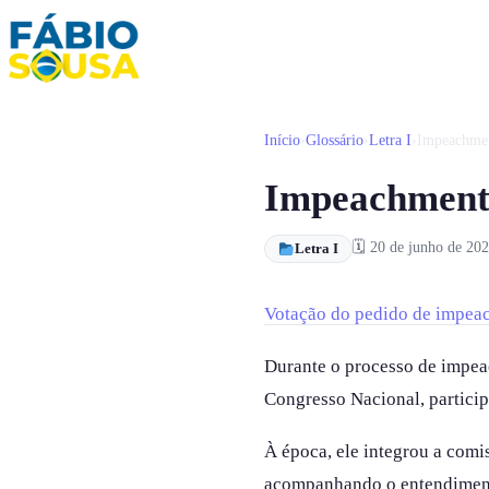
Início
›
Glossário
›
Letra I
›
Impeachmen
Início
Impeachment
Propostas
Biografia
🗓 20 de junho de 20
Letra I
Galeria
Votação do pedido de impeac
FAQ
Durante o processo de impea
Contato
Congresso Nacional, particip
À época, ele integrou a comi
acompanhando o entendimento